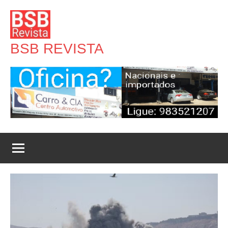
Pular
para
o
BSB REVISTA
conteúdo