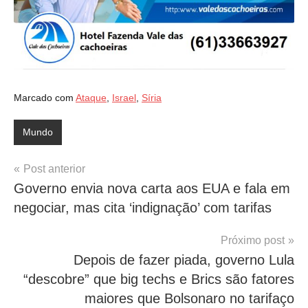
Marcado com
Ataque
,
Israel
,
Síria
Mundo
Navegação
Post anterior
Governo envia nova carta aos EUA e fala em
de
negociar, mas cita ‘indignação’ com tarifas
Post
Próximo post
Depois de fazer piada, governo Lula
“descobre” que big techs e Brics são fatores
maiores que Bolsonaro no tarifaço