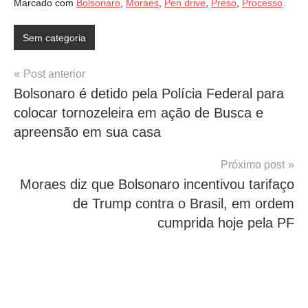
Marcado com
Bolsonaro
,
Moraes
,
Pen drive
,
Preso
,
Processo
Sem categoria
Navegação
Post anterior
Bolsonaro é detido pela Polícia Federal para
de
colocar tornozeleira em ação de Busca e
Post
apreensão em sua casa
Próximo post
Moraes diz que Bolsonaro incentivou tarifaço
de Trump contra o Brasil, em ordem
cumprida hoje pela PF