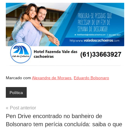
Marcado com
Alexandre de Moraes
,
Eduardo Bolsonaro
Política
Navegação
Post anterior
Pen Drive encontrado no banheiro de
de
Bolsonaro tem perícia concluída: saiba o que
Post