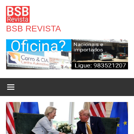
Pular
para
o
BSB REVISTA
conteúdo