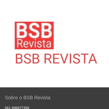
Sobre o BSB Revista
061 996877399