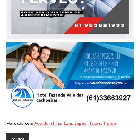
Marcado com
Acordo
,
china
,
Eua
,
Japão
,
Taxas
,
Trump
Política