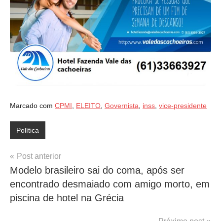
Marcado com
CPMI
,
ELEITO
,
Governista
,
inss
,
vice-presidente
Política
Navegação
Post anterior
Modelo brasileiro sai do coma, após ser
de
encontrado desmaiado com amigo morto, em
Post
piscina de hotel na Grécia