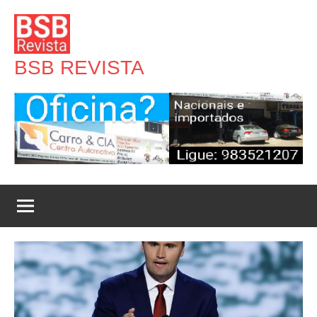
Pular
para
o
BSB REVISTA
conteúdo