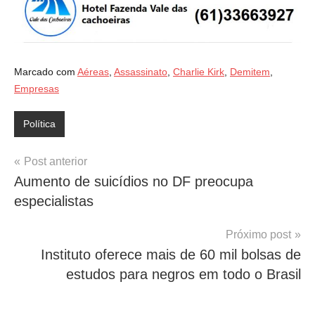
Marcado com
Aéreas
,
Assassinato
,
Charlie Kirk
,
Demitem
,
Empresas
Política
Navegação
Post anterior
Aumento de suicídios no DF preocupa
de
especialistas
Post
Próximo post
Instituto oferece mais de 60 mil bolsas de
estudos para negros em todo o Brasil