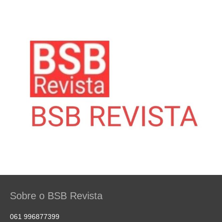
Sobre o BSB Revista
061 996877399