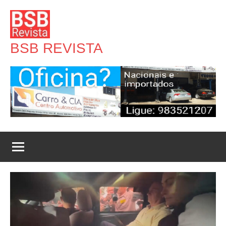
Pular
para
o
BSB REVISTA
conteúdo