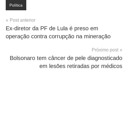
Política
Navegação
Post anterior
Ex-diretor da PF de Lula é preso em
de
operação contra corrupção na mineração
Post
Próximo post
Bolsonaro tem câncer de pele diagnosticado
em lesões retiradas por médicos