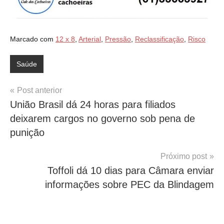
Marcado com
12 x 8
,
Arterial
,
Pressão
,
Reclassificação
,
Risco
Saúde
Navegação
Post anterior
União Brasil dá 24 horas para filiados
de
deixarem cargos no governo sob pena de
Post
punição
Próximo post
Toffoli dá 10 dias para Câmara enviar
informações sobre PEC da Blindagem