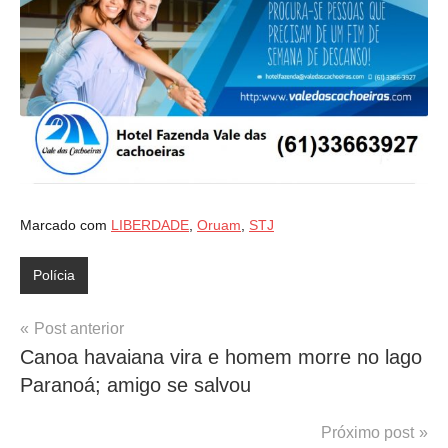
Marcado com
LIBERDADE
,
Oruam
,
STJ
Polícia
Navegação
Post anterior
Canoa havaiana vira e homem morre no lago
de
Paranoá; amigo se salvou
Post
Próximo post