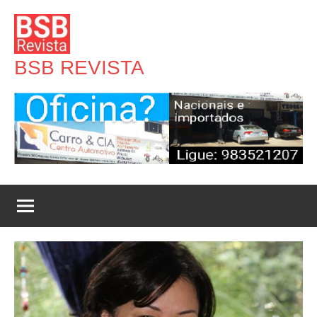
Pular
para
o
BSB REVISTA
conteúdo