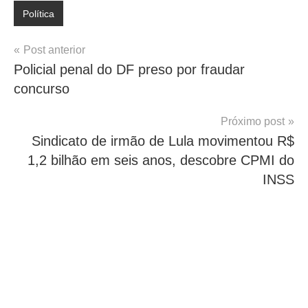
Política
Navegação
Post anterior
Policial penal do DF preso por fraudar
de
concurso
Post
Próximo post
Sindicato de irmão de Lula movimentou R$
1,2 bilhão em seis anos, descobre CPMI do
INSS