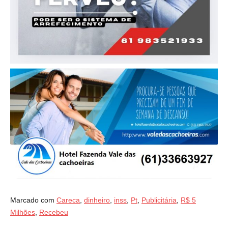
Marcado com
Careca
,
dinheiro
,
inss
,
Pt
,
Publicitária
,
R$ 5
Milhões
,
Recebeu