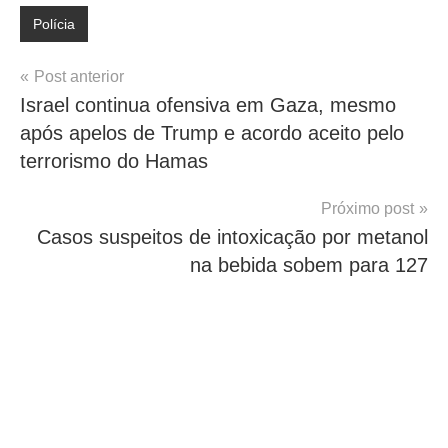
Polícia
Navegação
Post anterior
Israel continua ofensiva em Gaza, mesmo
de
após apelos de Trump e acordo aceito pelo
Post
terrorismo do Hamas
Próximo post
Casos suspeitos de intoxicação por metanol
na bebida sobem para 127