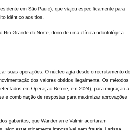
residente em São Paulo), que viajou especificamente para
to idêntico aos tios.
 no Rio Grande do Norte, dono de uma clínica odontológica
sticar suas operações. O núcleo agia desde o recrutamento d
 movimentação dos valores obtidos ilegalmente. Os métodos
(detectados em Operação Before, em 2024), para migração a
s e combinação de respostas para maximizar aprovações
 dos gabaritos, que Wanderlan e Valmir acertaram
, algo estatisticamente impossível sem fraude. Larissa