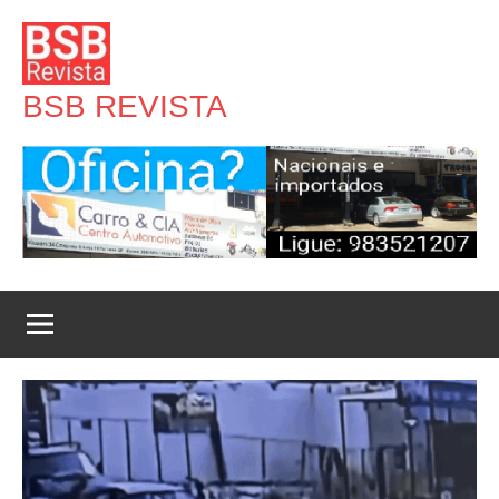
Pular
para
o
BSB REVISTA
conteúdo