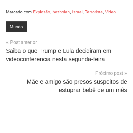
Marcado com
Explosão
,
hezbolah
,
Israel
,
Terrorista
,
Video
Mundo
Navegação
Post anterior
Saiba o que Trump e Lula decidiram em
de
videoconferencia nesta segunda-feira
Post
Próximo post
Mãe e amigo são presos suspeitos de
estuprar bebê de um mês