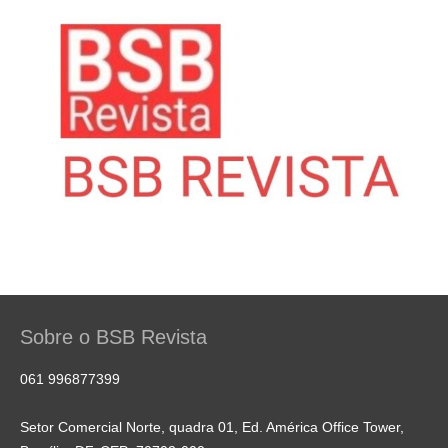
Sobre o BSB Revista
061 996877399
Setor Comercial Norte, quadra 01, Ed. América Office Tower,