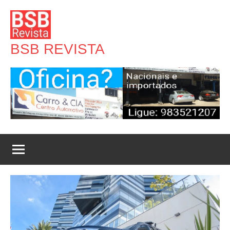
Pular
para
o
BSB REVISTA
conteúdo