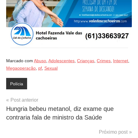
Marcado com
Abuso
,
Adolescentes
,
Crianças
,
Crimes
,
Internet
,
Megaoperação
,
pf
,
Sexual
Polícia
Navegação
Post anterior
Hungria bebeu metanol, diz exame que
de
contraria fala de ministro da Saúde
Post
Próximo post