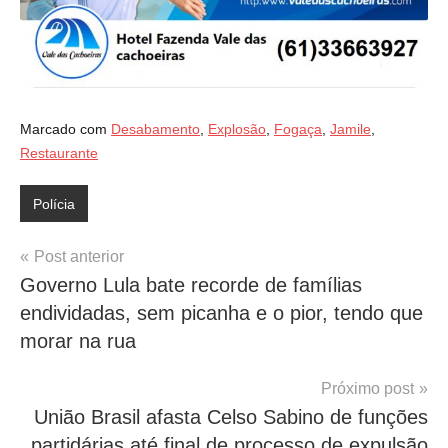
Marcado com
Desabamento
,
Explosão
,
Fogaça
,
Jamile
,
Restaurante
Polícia
Navegação
Post anterior
Governo Lula bate recorde de famílias
de
endividadas, sem picanha e o pior, tendo que
Post
morar na rua
Próximo post
União Brasil afasta Celso Sabino de funções
partidárias até final de processo de expulsão