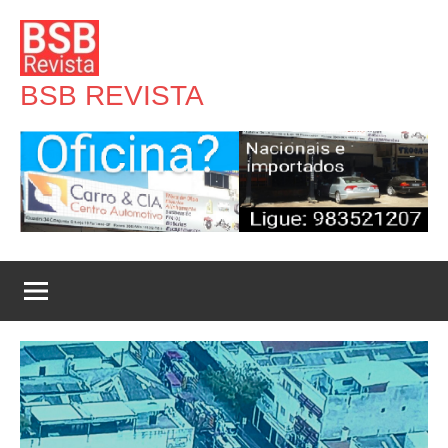
Pular
para
o
BSB REVISTA
conteúdo