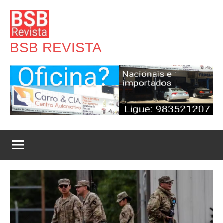
Pular
para
o
BSB REVISTA
conteúdo