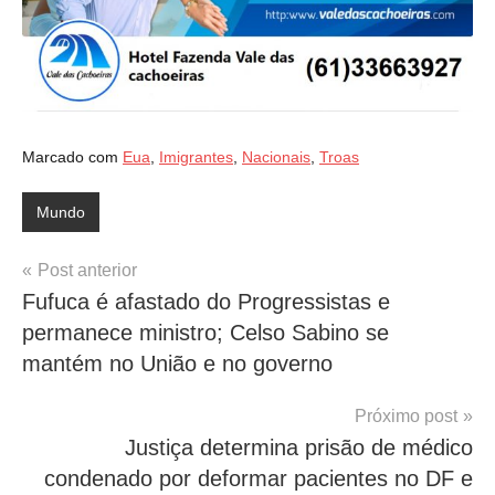
Marcado com
Eua
,
Imigrantes
,
Nacionais
,
Troas
Mundo
Navegação
Post anterior
Fufuca é afastado do Progressistas e
de
permanece ministro; Celso Sabino se
Post
mantém no União e no governo
Próximo post
Justiça determina prisão de médico
condenado por deformar pacientes no DF e