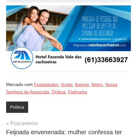
Marcado com
Festividades
,
Gratis
,
Ibaneis
,
Metro
,
Nossa
Senhora de Aparecida
,
Ônibus
,
Padroeira
Política
Navegação
Post anterior
Feijoada envenenada: mulher confessa ter
de