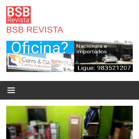
Pular
para
o
BSB REVISTA
conteúdo