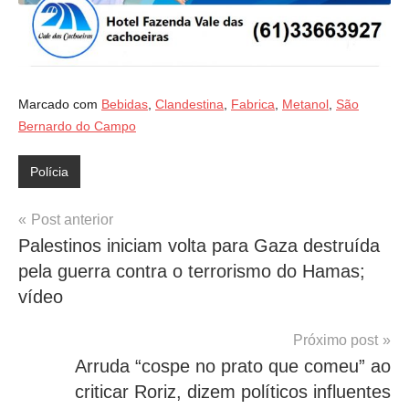
Marcado com
Bebidas
,
Clandestina
,
Fabrica
,
Metanol
,
São
Bernardo do Campo
Polícia
Navegação
Post anterior
Palestinos iniciam volta para Gaza destruída
de
pela guerra contra o terrorismo do Hamas;
Post
vídeo
Próximo post
Arruda “cospe no prato que comeu” ao
criticar Roriz, dizem políticos influentes