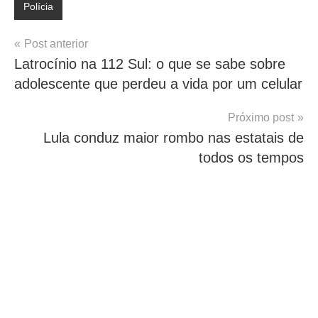
Polícia
Navegação
Post anterior
Latrocínio na 112 Sul: o que se sabe sobre
de
adolescente que perdeu a vida por um celular
Post
Próximo post
Lula conduz maior rombo nas estatais de
todos os tempos