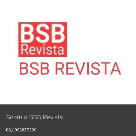
Sobre o BSB Revista
061 996877399