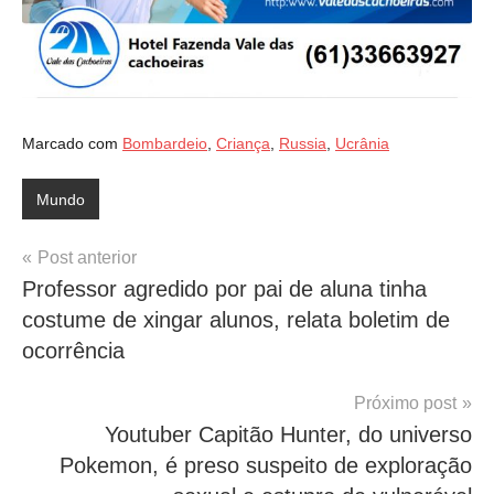
Marcado com
Bombardeio
,
Criança
,
Russia
,
Ucrânia
Mundo
Navegação
Post anterior
Professor agredido por pai de aluna tinha
de
costume de xingar alunos, relata boletim de
Post
ocorrência
Próximo post
Youtuber Capitão Hunter, do universo
Pokemon, é preso suspeito de exploração