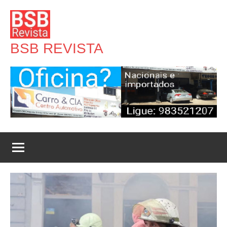
Pular
para
o
BSB REVISTA
conteúdo