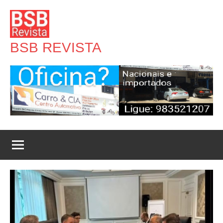
Pular
para
o
BSB REVISTA
conteúdo