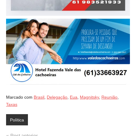
Marcado com
Brasil
,
Delegação
,
Eua
,
Magnitsky
,
Reunião
,
Taxas
Política
Post anterior