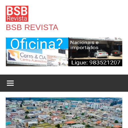
Pular
para
o
BSB REVISTA
conteúdo