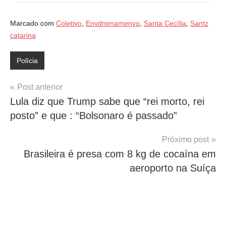
Marcado com
Coletivo
,
Envdnenamenyo
,
Santa Cecília
,
Santz
catarina
Polícia
Navegação
Post anterior
Lula diz que Trump sabe que “rei morto, rei
de
posto” e que : “Bolsonaro é passado”
Post
Próximo post
Brasileira é presa com 8 kg de cocaína em
aeroporto na Suíça