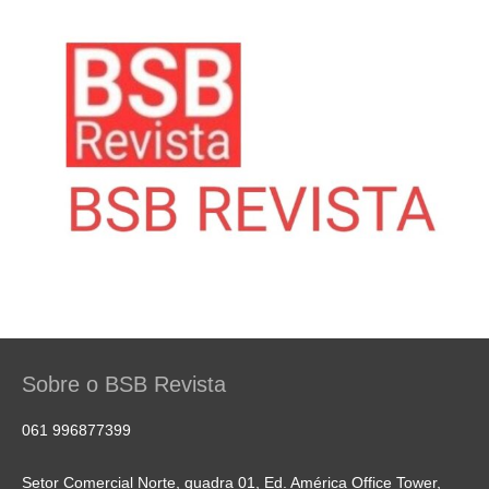
Sobre o BSB Revista
061 996877399
Setor Comercial Norte, quadra 01, Ed. América Office Tower,