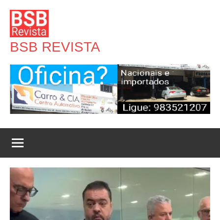
Pular
para
o
BSB REVISTA
conteúdo