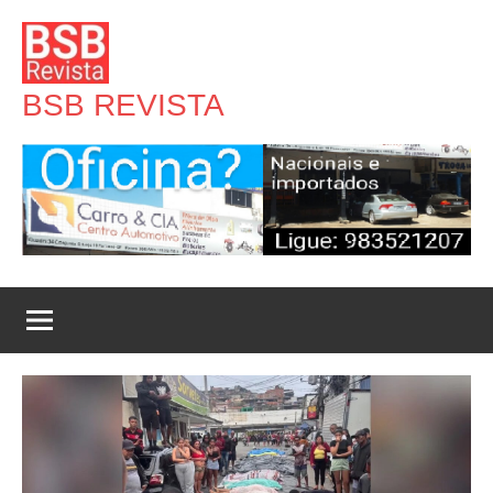
Pular
para
o
BSB REVISTA
conteúdo