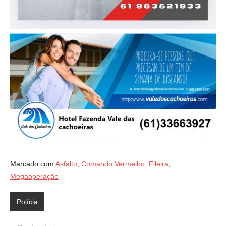
Marcado com
Asfalto
,
Comando Vermelho
,
Fileira
,
Megaoperação
Polícia