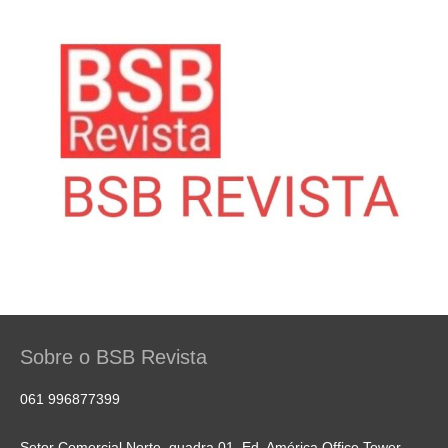
Sobre o BSB Revista
061 996877399
Setor Comercial Norte, quadra 01, Ed. América Office Tower,