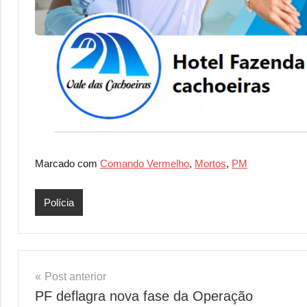
Marcado com
Comando Vermelho
,
Mortos
,
PM
Polícia
Navegação
Post anterior
PF deflagra nova fase da Operação
de