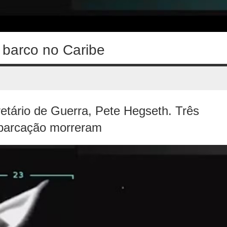
 barco no Caribe
retário de Guerra, Pete Hegseth. Três
barcação morreram