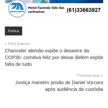
Política
Navegação
Post anterior
Chanceler alemão expõe o desastre da
de
COP30: comitiva feliz por deixar Belém expõe
Post
falta de tudo
Próximo post
Justiça mantém prisão de Daniel Vorcaro
após audiência de custódia