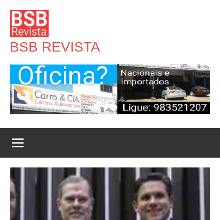
Pular
para
o
BSB REVISTA
conteúdo