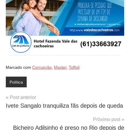
Marcado com
Corrupção
,
Master
,
Toffoli
Política
Navegação
Post anterior
Ivete Sangalo tranquiliza fãs depois de queda
de
Post
Próximo post
Bicheiro Adilsinho é preso no Rio depois de