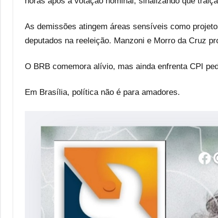
horas após a votação nominal, sinalizando que traiç
As demissões atingem áreas sensíveis como projetos
deputados na reeleição. Manzoni e Morro da Cruz pro
O BRB comemora alívio, mas ainda enfrenta CPI ped
Em Brasília, política não é para amadores.