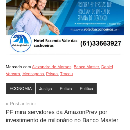
Marcado com
Alexandre de Moraes
,
Banco Master
,
Daniel
Vorcaro
,
Mensagens
,
Prisao
,
Trocou
ECONOMIA
Justiça
Polícia
Política
Navegação
Post anterior
PF mira servidores da AmazonPrev por
de
investimento de milionário no Banco Master
Post