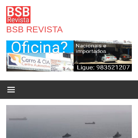
Pular
para
o
BSB REVISTA
conteúdo