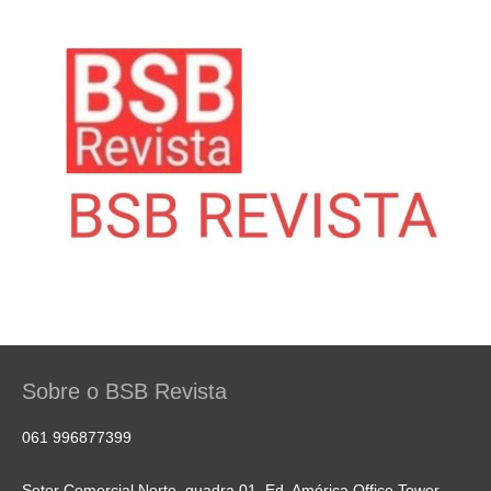
Sobre o BSB Revista
061 996877399
Setor Comercial Norte, quadra 01, Ed. América Office Tower,