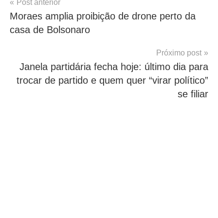
Navegação
Post anterior
Moraes amplia proibição de drone perto da
de
casa de Bolsonaro
Post
Próximo post
Janela partidária fecha hoje: último dia para
trocar de partido e quem quer “virar político”
se filiar