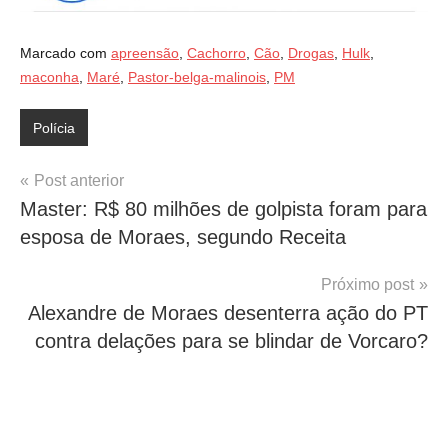
Marcado com
apreensão
,
Cachorro
,
Cão
,
Drogas
,
Hulk
,
maconha
,
Maré
,
Pastor-belga-malinois
,
PM
Polícia
Navegação
Post anterior
Master: R$ 80 milhões de golpista foram para
de
esposa de Moraes, segundo Receita
Post
Próximo post
Alexandre de Moraes desenterra ação do PT
contra delações para se blindar de Vorcaro?