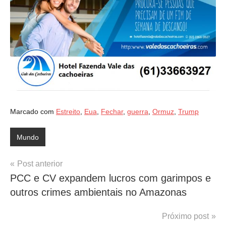
Marcado com
Estreito
,
Eua
,
Fechar
,
guerra
,
Ormuz
,
Trump
Mundo
Navegação
Post anterior
PCC e CV expandem lucros com garimpos e
de
outros crimes ambientais no Amazonas
Post
Próximo post