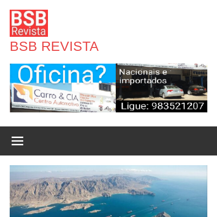
Pular
para
o
BSB REVISTA
conteúdo