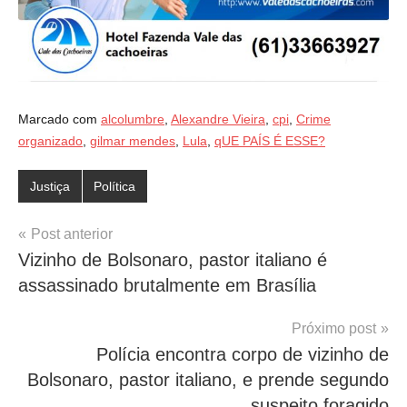
Marcado com
alcolumbre
,
Alexandre Vieira
,
cpi
,
Crime
organizado
,
gilmar mendes
,
Lula
,
qUE PAÍS É ESSE?
Justiça
Política
Navegação
Post anterior
Vizinho de Bolsonaro, pastor italiano é
de
assassinado brutalmente em Brasília
Post
Próximo post
Polícia encontra corpo de vizinho de
Bolsonaro, pastor italiano, e prende segundo
suspeito foragido