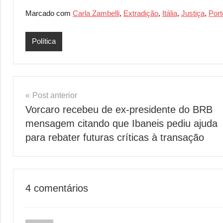
Marcado com
Carla Zambelli
,
Extradição
,
Itália
,
Justiça
,
Port
Política
Navegação
Post anterior
Vorcaro recebeu de ex-presidente do BRB
de
mensagem citando que Ibaneis pediu ajuda
Post
para rebater futuras críticas à transação
4 comentários