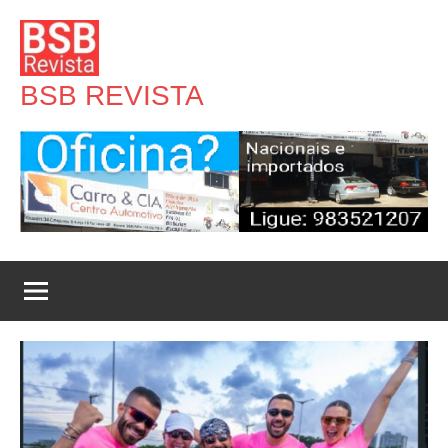
Pular
para
o
BSB REVISTA
conteúdo