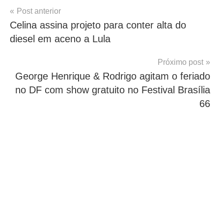
Navegação
Post anterior
Celina assina projeto para conter alta do
de
diesel em aceno a Lula
Post
Próximo post
George Henrique & Rodrigo agitam o feriado
no DF com show gratuito no Festival Brasília
66