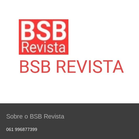
Sobre o BSB Revista
061 996877399