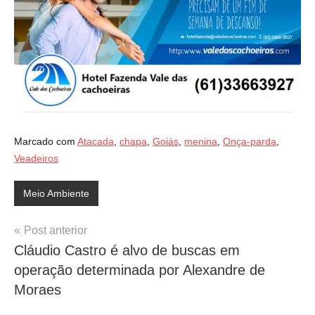
Marcado com
Atacada
,
chapa
,
Goiás
,
menina
,
Onça-parda
,
Veadeiros
Meio Ambiente
Navegação
Post anterior
Cláudio Castro é alvo de buscas em
de
operação determinada por Alexandre de
Post
Moraes