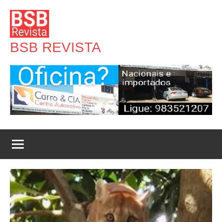
Pular
para
o
BSB REVISTA
conteúdo