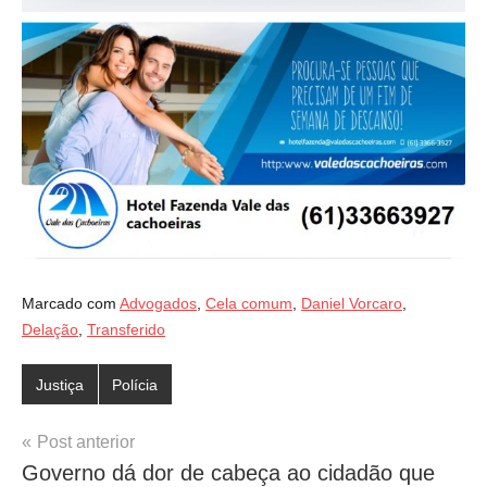
Marcado com
Advogados
,
Cela comum
,
Daniel Vorcaro
,
Delação
,
Transferido
Justiça
Polícia
Navegação
Post anterior
Governo dá dor de cabeça ao cidadão que
de