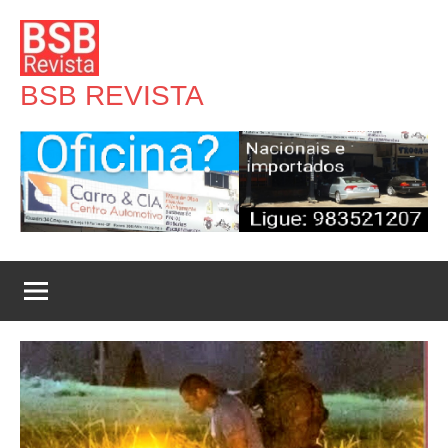
Pular
para
o
BSB REVISTA
conteúdo