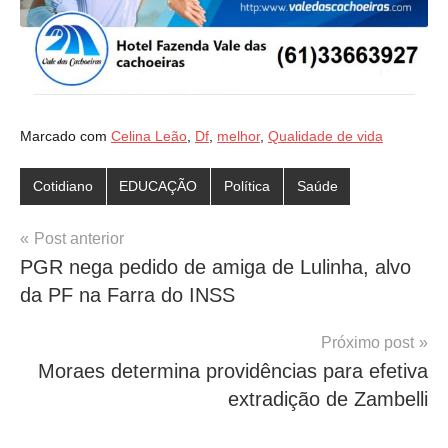
Marcado com
Celina Leão
,
Df
,
melhor
,
Qualidade de vida
Cotidiano
EDUCAÇÃO
Política
Saúde
Navegação
Post anterior
PGR nega pedido de amiga de Lulinha, alvo
de
da PF na Farra do INSS
Post
Próximo post
Moraes determina providências para efetiva
extradição de Zambelli