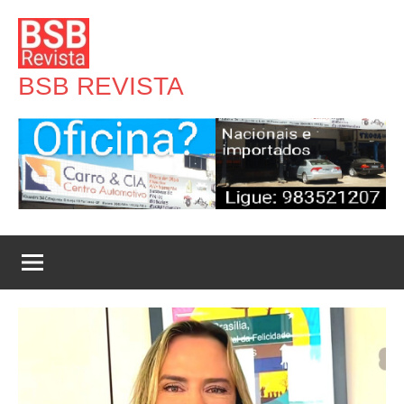
Pular
para
o
BSB REVISTA
conteúdo