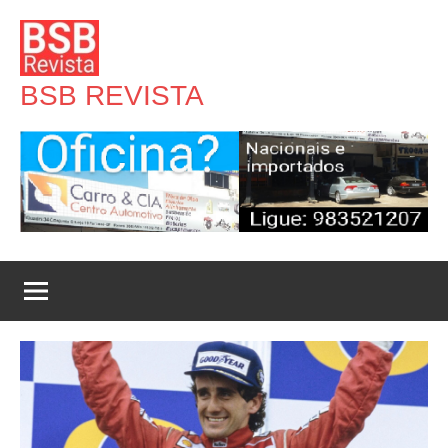
Pular
para
o
BSB REVISTA
conteúdo