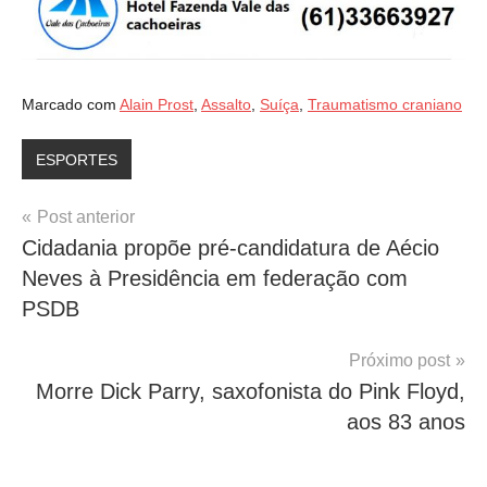
Marcado com
Alain Prost
,
Assalto
,
Suíça
,
Traumatismo craniano
ESPORTES
Navegação
Post anterior
Cidadania propõe pré-candidatura de Aécio
de
Neves à Presidência em federação com
Post
PSDB
Próximo post
Morre Dick Parry, saxofonista do Pink Floyd,
aos 83 anos