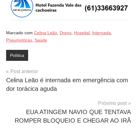
Marcado com
Celina Leão
,
Dreno
,
Hospital
,
Internada
,
Pneumotórax
,
Saúde
Política
Navegação
Post anterior
Celina Leão é internada em emergência com
de
dor torácica aguda
Post
Próximo post
EUA ATINGEM NAVIO QUE TENTAVA
ROMPER BLOQUEIO E CHEGAR AO IRÃ