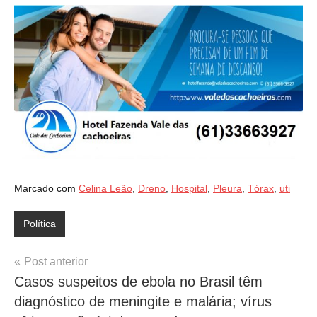
Marcado com
Celina Leão
,
Dreno
,
Hospital
,
Pleura
,
Tórax
,
uti
Política
Navegação
Post anterior
Casos suspeitos de ebola no Brasil têm
de
diagnóstico de meningite e malária; vírus
Post