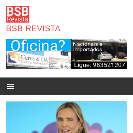
Pular
para
o
BSB REVISTA
conteúdo