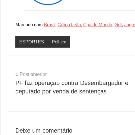
Marcado com
Brasil
,
Celina Leão
,
Cpa do Mundo
,
Gdf
,
Jogo
ESPORTES
Política
Navegação
Post anterior
PF faz operação contra Desembargador e
de
deputado por venda de sentenças
Post
Deixe um comentário