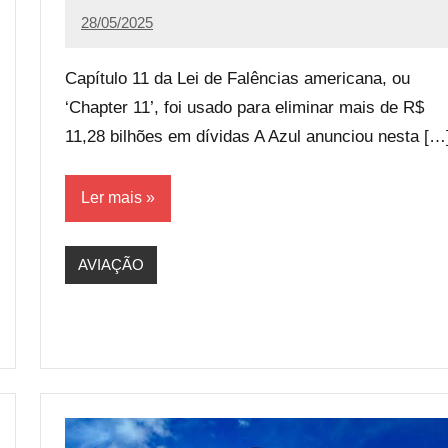
28/05/2025
Calango
2
comentários
Capítulo 11 da Lei de Falências americana, ou
‘Chapter 11’, foi usado para eliminar mais de R$
11,28 bilhões em dívidas A Azul anunciou nesta […
Ler mais
AVIAÇÃO