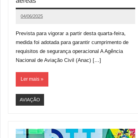
aéreas
04/06/2025
Calango
10
comentários
Prevista para vigorar a partir desta quarta-feira,
medida foi adotada para garantir cumprimento de
requisitos de segurança operacional A Agência
Nacional de Aviação Civil (Anac) […]
Ler mais
AVIAÇÃO