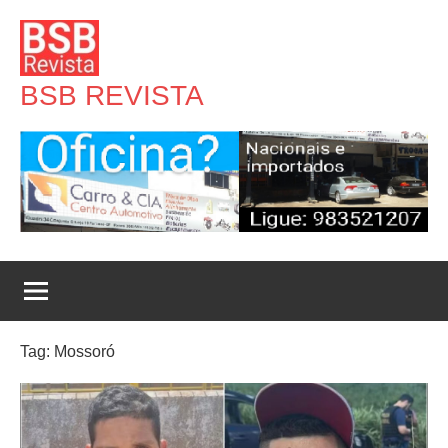
Pular
para
o
BSB REVISTA
conteúdo
Tag:
Mossoró