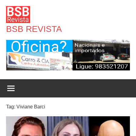
Pular
para
o
BSB REVISTA
conteúdo
Tag:
Viviane Barci