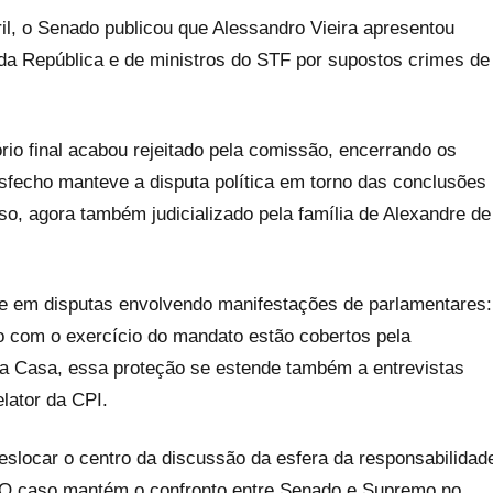
ril, o Senado publicou que Alessandro Vieira apresentou
l da República e de ministros do STF por supostos crimes de
io final acabou rejeitado pela comissão, encerrando os
sfecho manteve a disputa política em torno das conclusões
aso, agora também judicializado pela família de Alexandre de
te em disputas envolvendo manifestações de parlamentares:
o com o exercício do mandato estão cobertos pela
da Casa, essa proteção se estende também a entrevistas
lator da CPI.
eslocar o centro da discussão da esfera da responsabilidad
. O caso mantém o confronto entre Senado e Supremo no