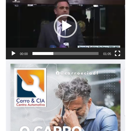
de
vídeo
00:00
01:05