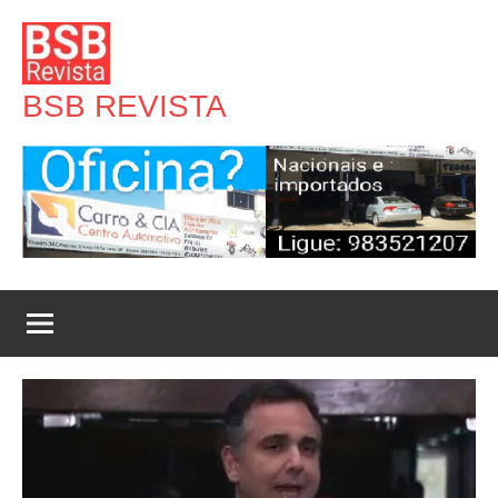
Pular
para
o
BSB REVISTA
conteúdo