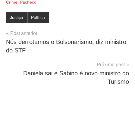
Crime
,
Pacheco
Justiça
Política
Navegação
Post anterior
Nós derrotamos o Bolsonarismo, diz ministro
de
do STF
Post
Próximo post
Daniela sai e Sabino é novo ministro do
Turismo