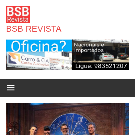
Pular
para
o
BSB REVISTA
conteúdo