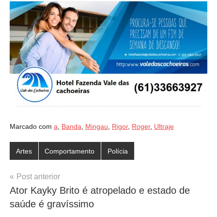
Marcado com
a
,
Banda
,
Mingau
,
Rigor
,
Roger
,
Ultraje
Artes
Comportamento
Polícia
Navegação
Post anterior
Ator Kayky Brito é atropelado e estado de
de
saúde é gravíssimo
Post